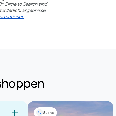
r Circle to Search sind
orderlich. Ergebnisse
formationen
 shoppen
Suche