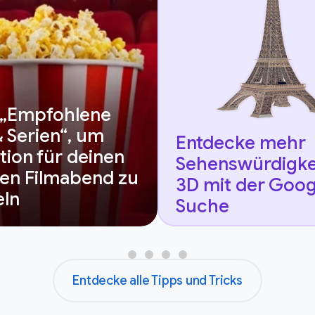
 „Empfohlene
& Serien“, um
Entdecke mehr
tion für deinen
Sehenswürdigkei
en Filmabend zu
3D mit der Goog
ln
Suche
Entdecke alle Tipps und Tricks